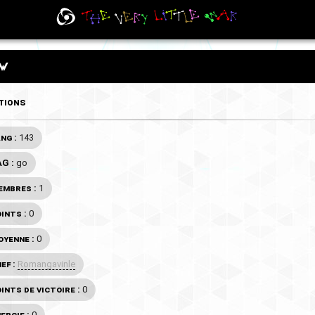
ow
tions
ng :
143
AG :
go
embres :
1
ints :
0
yenne :
0
ef :
Romangavinle
ints de victoire :
0
ergie :
0