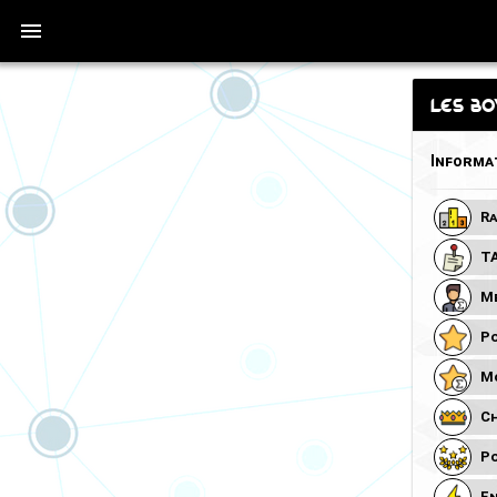
les b
Informa
Ra
T
M
Po
Mo
Ch
Po
En