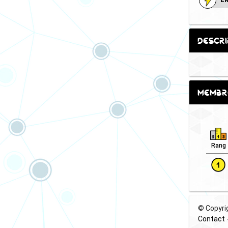
Descri
Membr
Rang
© Copyri
Contact