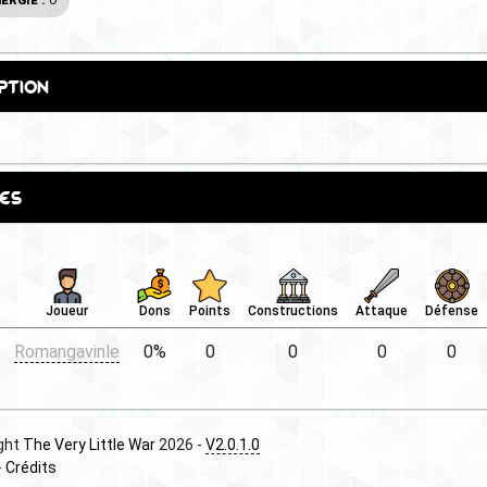
ption
es
Joueur
Dons
Points
Constructions
Attaque
Défense
Romangavinle
0%
0
0
0
0
ght
The Very Little War
2026 -
V2.0.1.0
-
Crédits