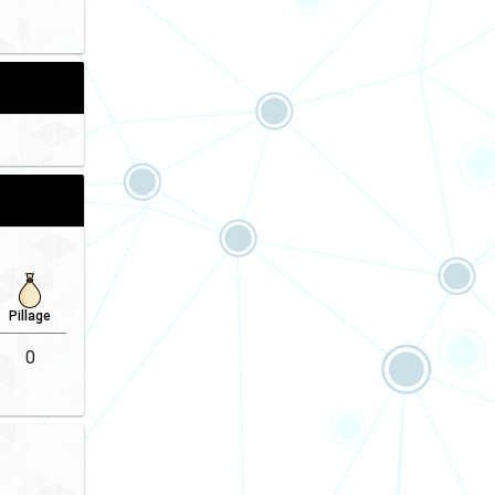
Pillage
Victoire
0
8