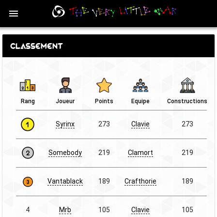
Classement
Rang
Joueur
Points
Equipe
Constructions
Syrinx
273
Clavie
273
Somebody
219
Clamort
219
Vantablack
189
Crafthorie
189
4
Mrb
105
Clavie
105