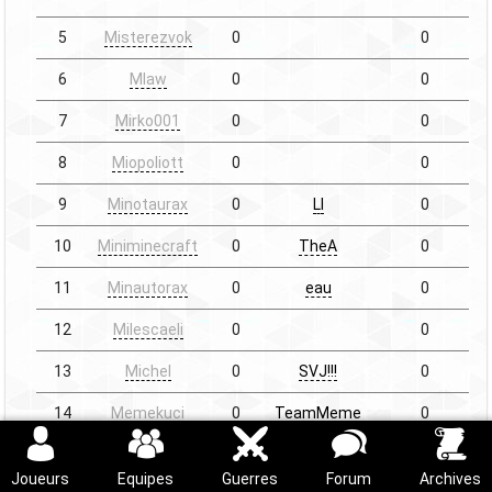
5
Misterezvok
0
0
6
Mlaw
0
0
7
Mirko001
0
0
8
Miopoliott
0
0
9
Minotaurax
0
LI
0
10
Miniminecraft
0
TheA
0
11
Minautorax
0
eau
0
12
Milescaeli
0
0
13
Michel
0
SVJ!!!
0
14
Memekuci
0
TeamMeme
0
15
Megaloman
0
0
Joueurs
Equipes
Guerres
Forum
Archives