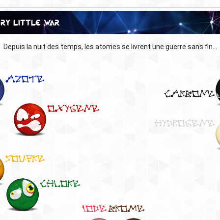
ueur de la dernière manche est
Mrb
ry Little War
e 01/08/2026 à 00h03
Depuis la nuit des temps, les atomes se livrent une guerre sans fin...
azote
carbone
oxygene
Hydrogene
soufre
chlore
iode
brome