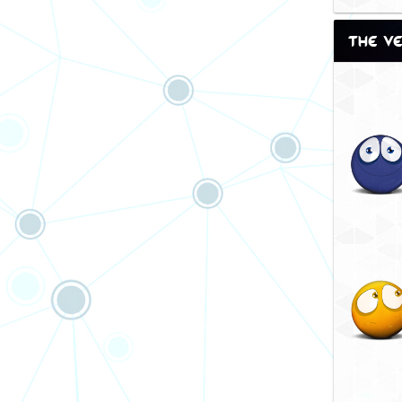
Le vainq
The Ve
Reprise
l