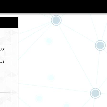
h28
h51